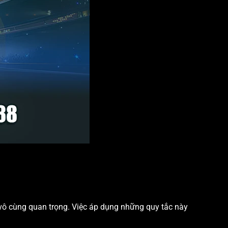
à vô cùng quan trọng. Việc áp dụng những quy tắc này