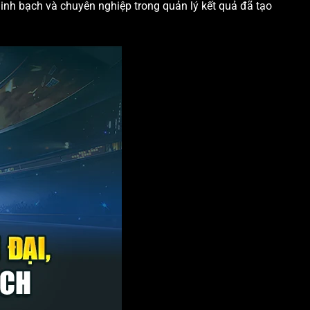
 minh bạch và chuyên nghiệp trong quản lý kết quả đã tạo