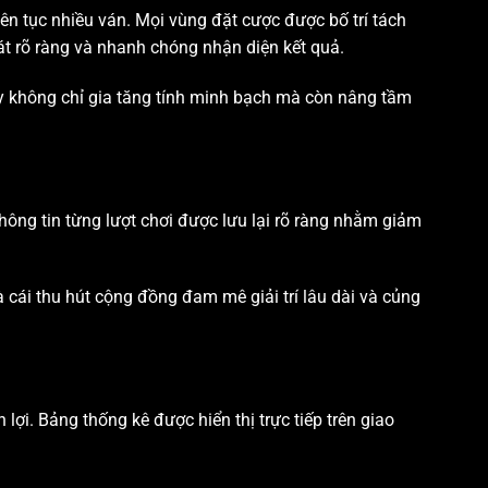
iên tục nhiều ván. Mọi vùng đặt cược được bố trí tách
sát rõ ràng và nhanh chóng nhận diện kết quả.
này không chỉ gia tăng tính minh bạch mà còn nâng tầm
Thông tin từng lượt chơi được lưu lại rõ ràng nhằm giảm
 cái thu hút cộng đồng đam mê giải trí lâu dài và củng
 lợi. Bảng thống kê được hiển thị trực tiếp trên giao