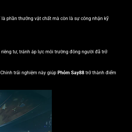
ỉ là phần thưởng vật chất mà còn là sự công nhận kỹ
 riêng tư, tránh áp lực môi trường đông người đã trở
 Chính trải nghiệm này giúp
Phỏm Say88
trở thành điểm