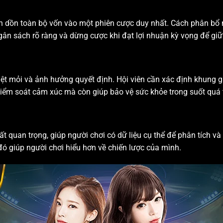
h dồn toàn bộ vốn vào một phiên cược duy nhất. Cách phân bổ nà
ân sách rõ ràng và dừng cược khi đạt lợi nhuận kỳ vọng để giữ 
ệt mỏi và ảnh hưởng quyết định. Hội viên cần xác định khung gi
kiểm soát cảm xúc mà còn giúp bảo vệ sức khỏe trong suốt quá trì
là rất quan trọng, giúp người chơi có dữ liệu cụ thể để phân tích
đó giúp người chơi hiểu hơn về chiến lược của mình.