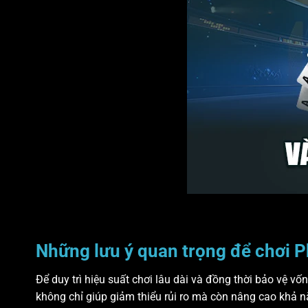
Những lưu ý quan trọng để chơi 
Để duy trì hiệu suất chơi lâu dài và đồng thời bảo vệ v
không chỉ giúp giảm thiểu rủi ro mà còn nâng cao khả nă