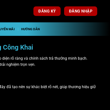
ĐĂNG KÝ
ĐĂNG NHẬP
UYẾN MÃI
HƯỚNG DẪN
g Công Khai
ao diện rõ ràng và chính sách trả thưởng minh bạch.
rải nghiệm trọn vẹn.
ây đã tạo nên sự khác biệt rõ nét, giúp thương hiệu giữ