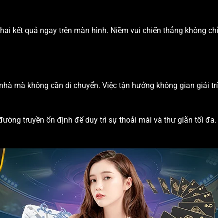
khai kết quả ngay trên màn hình. Niềm vui chiến thắng không ch
i nhà mà không cần di chuyển. Việc tận hưởng không gian giải trí
ờng truyền ổn định để duy trì sự thoải mái và thư giãn tối đa.